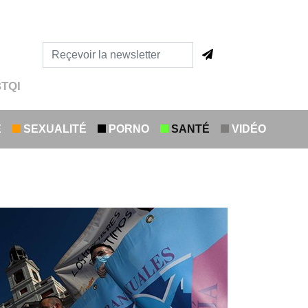
BTQI
E
SEXUALITÉ
PORNO
SANTÉ
VIDÉO