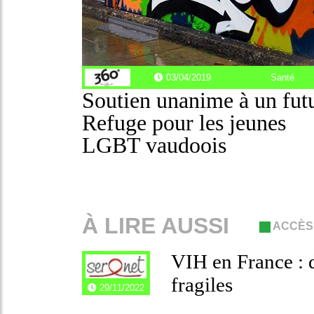
03/04/2019
Santé
Soutien unanime à un fut
Refuge pour les jeunes
LGBT vaudoois
À LIRE AUSSI
ACCÈS
VIH en France : 
fragiles
29/11/2022