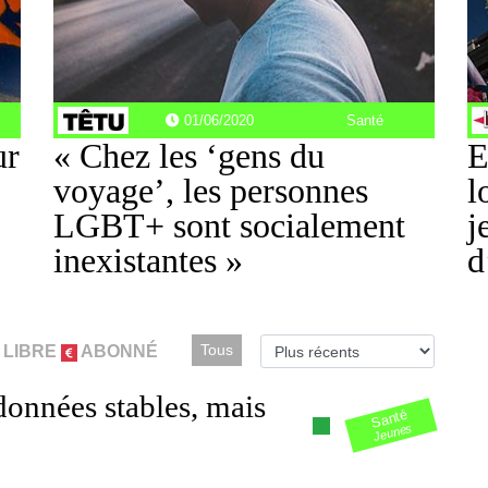
01/06/2020
Santé
ur
« Chez les ‘gens du
E
voyage’, les personnes
l
LGBT+ sont socialement
j
inexistantes »
d
Tous
 LIBRE
ABONNÉ
données stables, mais
Santé
Jeunes