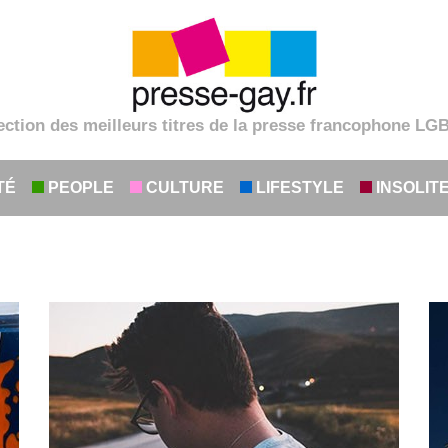
ection des meilleurs titres de la presse francophone LG
TÉ
PEOPLE
CULTURE
LIFESTYLE
INSOLIT