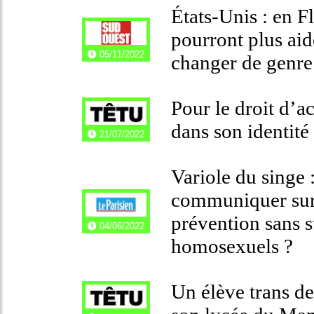
États-Unis : en F
pourront plus aid
05/11/2022
changer de genre
Pour le droit d’
dans son identité
21/07/2022
Variole du singe
communiquer sur l
prévention sans s
04/06/2022
homosexuels ?
Un élève trans de