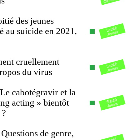
ns
oitié des jeunes
Santé
 au suicide en 2021,
Jeunes
ent cruellement
Santé
Jeunes
ropos du virus
 cabotégravir et la
Santé
ong acting » bientôt
Jeunes
 ?
 Questions de genre,