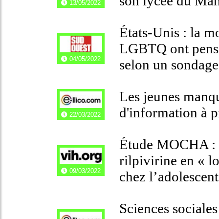
son lycée du Ma
13/05/2022
États-Unis : la m
LGBTQ ont pensé
04/05/2022
selon un sondage
Les jeunes manqu
d'information à p
22/03/2022
Étude MOCHA : Le
rilpivirine en « l
09/03/2022
chez l’adolescent
Sciences sociales