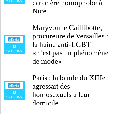
caractère homophobe à
28/12/2022
Nice
Maryvonne Caillibotte,
procureure de Versailles :
la haine anti-LGBT
«n’est pas un phénomène
19/12/2022
de mode»
Paris : la bande du XIIIe
agressait des
homosexuels à leur
15/12/2022
domicile