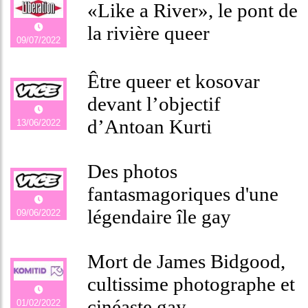
«Like a River», le pont de
la rivière queer
09/07/2022
Être queer et kosovar
devant l’objectif
d’Antoan Kurti
13/06/2022
Des photos
fantasmagoriques d'une
légendaire île gay
09/06/2022
Mort de James Bidgood,
cultissime photographe et
cinéaste gay
01/02/2022