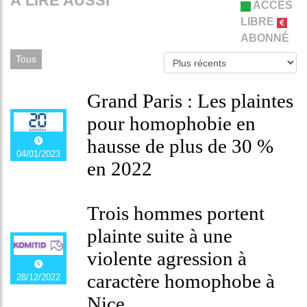
À LIRE AUSSI
ACCÈS
LIBRE
ABONNÉ
Tous
Grand Paris : Les plaintes
pour homophobie en
hausse de plus de 30 %
04/01/2023
en 2022
Trois hommes portent
plainte suite à une
violente agression à
caractère homophobe à
28/12/2022
Nice