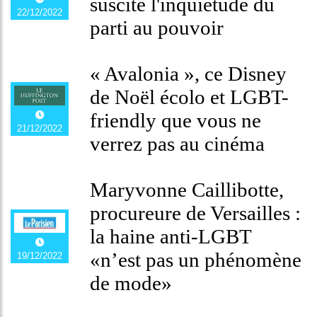
suscite l'inquiétude du
22/12/2022
parti au pouvoir
« Avalonia », ce Disney
de Noël écolo et LGBT-
friendly que vous ne
21/12/2022
verrez pas au cinéma
Maryvonne Caillibotte,
procureure de Versailles :
la haine anti-LGBT
«n’est pas un phénomène
19/12/2022
de mode»