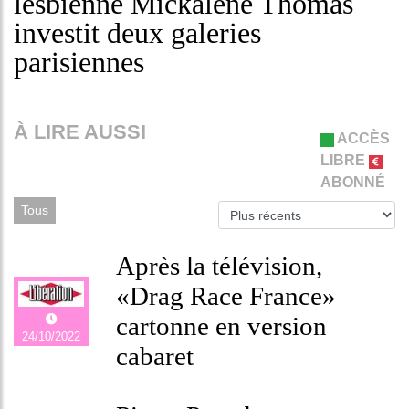
lesbienne Mickalene Thomas
investit deux galeries
parisiennes
À LIRE AUSSI
ACCÈS
LIBRE
ABONNÉ
Tous
Après la télévision,
«Drag Race France»
cartonne en version
24/10/2022
cabaret