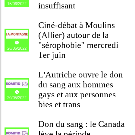
insuffisant
15/06/2022
Ciné-débat à Moulins
(Allier) autour de la
"sérophobie" mercredi
26/05/2022
1er juin
L'Autriche ouvre le don
du sang aux hommes
gays et aux personnes
20/05/2022
bies et trans
Don du sang : le Canada
lève la période