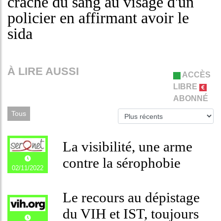
craché du sang au visage d'un
policier en affirmant avoir le
sida
À LIRE AUSSI
ACCÈS
LIBRE
ABONNÉ
Tous
La visibilité, une arme
contre la sérophobie
02/11/2022
Le recours au dépistage
du VIH et IST, toujours